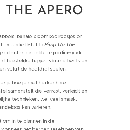
P THE APERO
abbels, banale bloemkoolroosjes en
e aperitieftafel. In
Pimp Up The
rediënten eindelijk de
podiumplek
ht feestelijke hapjes, slimme twists en
ten voluit de hoofdrol spelen.
er je hoe je met herkenbare
el samenstelt die verrast, verleidt en
ilijke technieken, wel veel smaak,
eindeloos kan variëren.
t om in te plannen
in de
t wanneer
het barbecueseizoen van