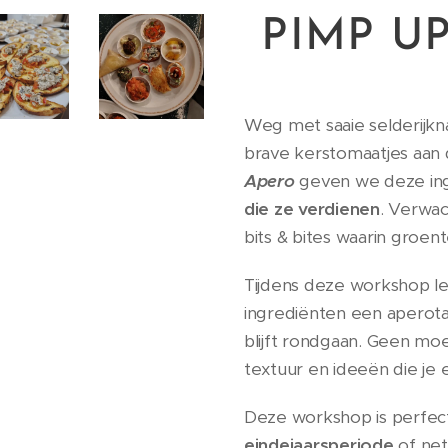
PIMP U
Weg met saaie selderijkn
brave kerstomaatjes aan d
Apero
geven we deze ing
die ze verdienen
. Verwac
bits & bites waarin groen
Tijdens deze workshop le
ingrediënten een aperotaf
blijft rondgaan. Geen moe
textuur en ideeën die je 
Deze workshop is perfec
eindejaarsperiode
of ne