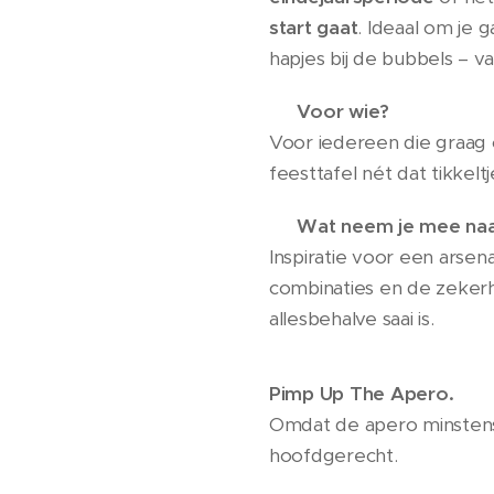
start gaat
. Ideaal om je 
hapjes bij de bubbels – va
👉
Voor wie?
Voor iedereen die graag o
feesttafel nét dat tikkelt
👉
Wat neem je mee naa
Inspiratie voor een arsen
combinaties en de zekerhe
allesbehalve saai is.
Pimp Up The Apero.
Omdat de apero minstens 
hoofdgerecht. 🥂